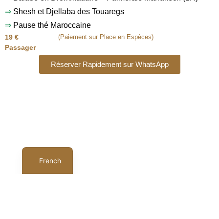
⇒
Shesh et Djellaba des Touaregs
⇒
Pause thé Maroccaine
19 €
(Paiement sur Place en Espèces)
Passager
Réserver Rapidement sur WhatsApp
Spanish
English
French