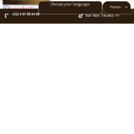
Choose your language:
French
English
+212 6 97 89 64 88
BuggyForYou
Voir Nos Tiktoks >>
Spanish